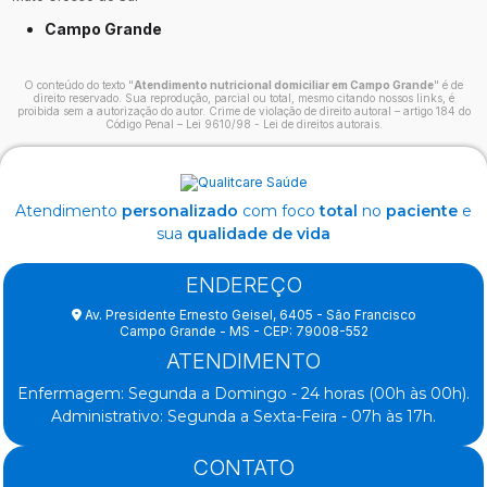
Campo Grande
O conteúdo do texto "
Atendimento nutricional domiciliar em Campo Grande
" é de
direito reservado. Sua reprodução, parcial ou total, mesmo citando nossos links, é
proibida sem a autorização do autor. Crime de violação de direito autoral – artigo 184 do
Código Penal –
Lei 9610/98 - Lei de direitos autorais
.
Atendimento
personalizado
com foco
total
no
paciente
e
sua
qualidade de vida
ENDEREÇO
Av. Presidente Ernesto Geisel, 6405 - São Francisco
Campo Grande - MS - CEP: 79008-552
ATENDIMENTO
Enfermagem: Segunda a Domingo - 24 horas (00h às 00h).
Administrativo: Segunda a Sexta-Feira - 07h às 17h.
CONTATO