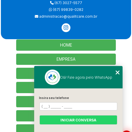
(67) 3027-5577
(67) 99839-0282
administracao@qualitcare.com.br
HOME
EMPRESA
SERVIÇOS
Olá! Fale agora pelo WhatsApp
CONTATO
Insira seu telefone
SEJA PARCEIRO
TRABALHE CONOSCO
INICIAR CONVERSA
CATEGORIAS