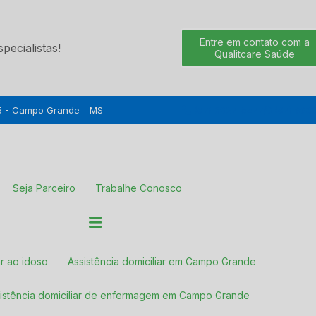
Entre em contato com a
ecialistas!
Qualitcare Saúde
05 - Campo Grande - MS
(67) 3027-5577
(67) 998
Seja Parceiro
Trabalhe Conosco
iar ao idoso
Assistência domiciliar em Campo Grande
ssistência domiciliar de enfermagem em Campo Grande