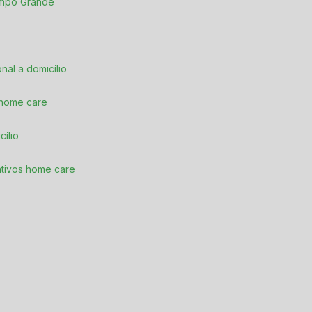
Campo Grande
ional a domicílio
 home care
cílio
rativos home care