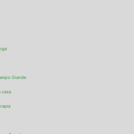
loga
 Campo Grande
m casa
erapia