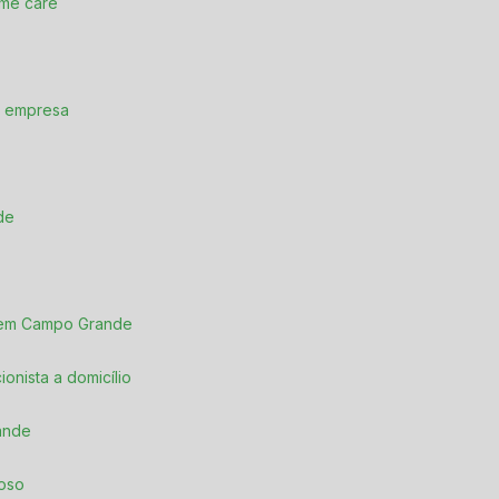
ome care
e empresa
de
 em Campo Grande
icionista a domicílio
rande
doso