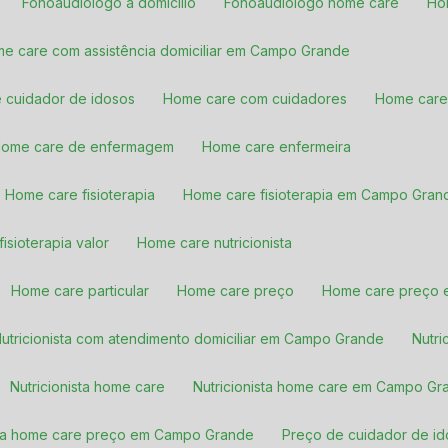
Fonoaudiólogo a domicílio
Fonoaudiólogo home care
H
me care com assistência domiciliar em Campo Grande
e cuidador de idosos
Home care com cuidadores
Home car
Home care de enfermagem
Home care enfermeira
Home care fisioterapia
Home care fisioterapia em Campo Gran
fisioterapia valor
Home care nutricionista
Home care particular
Home care preço
Home care preço
Nutricionista com atendimento domiciliar em Campo Grande
Nutr
Nutricionista home care
Nutricionista home care em Campo G
nista home care preço em Campo Grande
Preço de cuidador de i