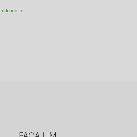
ra de idosos
m
FAÇA UM