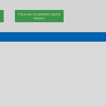
Faça seu orçamento agora
mesmo
39-0282
administracao@qualitcare.com.br