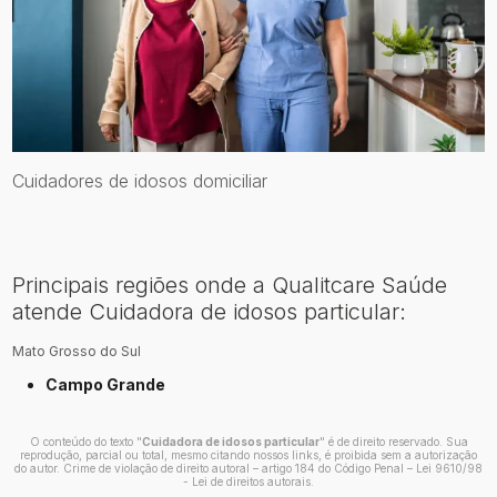
Cuidadores de idosos domiciliar
Principais regiões onde a Qualitcare Saúde
atende Cuidadora de idosos particular:
Mato Grosso do Sul
Campo Grande
O conteúdo do texto "
Cuidadora de idosos particular
" é de direito reservado. Sua
reprodução, parcial ou total, mesmo citando nossos links, é proibida sem a autorização
do autor. Crime de violação de direito autoral – artigo 184 do Código Penal –
Lei 9610/98
- Lei de direitos autorais
.