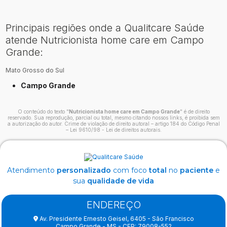
Principais regiões onde a Qualitcare Saúde
atende Nutricionista home care em Campo
Grande:
Mato Grosso do Sul
Campo Grande
O conteúdo do texto "
Nutricionista home care em Campo Grande
" é de direito
reservado. Sua reprodução, parcial ou total, mesmo citando nossos links, é proibida sem
a autorização do autor. Crime de violação de direito autoral – artigo 184 do Código Penal
–
Lei 9610/98 - Lei de direitos autorais
.
Atendimento
personalizado
com foco
total
no
paciente
e
sua
qualidade de vida
ENDEREÇO
Av. Presidente Ernesto Geisel, 6405 - São Francisco
Campo Grande - MS - CEP: 79008-552