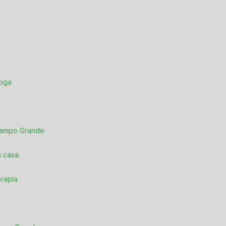
loga
 Campo Grande
m casa
erapia