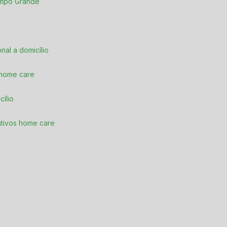
Campo Grande
ional a domicílio
 home care
cílio
rativos home care