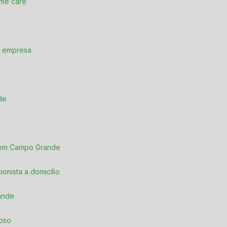
ome care
e empresa
de
 em Campo Grande
icionista a domicílio
rande
doso