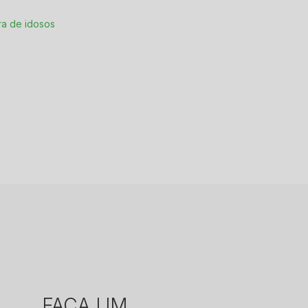
ra de idosos
m
FAÇA UM