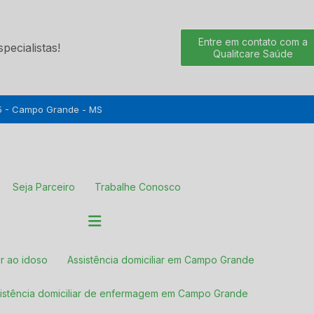
Entre em contato com a
ecialistas!
Qualitcare Saúde
05 - Campo Grande - MS
(67) 3027-5577
(67) 998
Seja Parceiro
Trabalhe Conosco
iar ao idoso
Assistência domiciliar em Campo Grande
ssistência domiciliar de enfermagem em Campo Grande