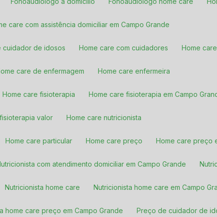
Fonoaudiólogo a domicílio
Fonoaudiólogo home care
H
me care com assistência domiciliar em Campo Grande
e cuidador de idosos
Home care com cuidadores
Home car
Home care de enfermagem
Home care enfermeira
Home care fisioterapia
Home care fisioterapia em Campo Gran
fisioterapia valor
Home care nutricionista
Home care particular
Home care preço
Home care preço
Nutricionista com atendimento domiciliar em Campo Grande
Nutr
Nutricionista home care
Nutricionista home care em Campo G
nista home care preço em Campo Grande
Preço de cuidador de i