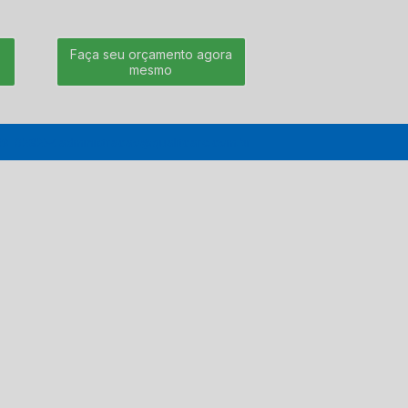
Faça seu orçamento agora
mesmo
39-0282
administracao@qualitcare.com.br