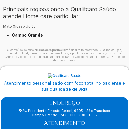
Principais regiões onde a Qualitcare Saúde
atende Home care particular:
Mato Grosso do Sul
Campo Grande
O conteúdo do texto "
Home care particular
" é de direito reservado. Sua reprodução,
parcial ou total, mesmo citando nossos links, é proibida sem a autorização do autor.
Crime de violação de direito autoral – artigo 184 do Código Penal –
Lei 9610/98 - Lei de
direitos autorais
.
Atendimento
personalizado
com foco
total
no
paciente
e
sua
qualidade de vida
ENDEREÇO
Av. Presidente Ernesto Geisel, 6405 - São Francisco
Campo Grande - MS - CEP: 79008-552
ATENDIMENTO