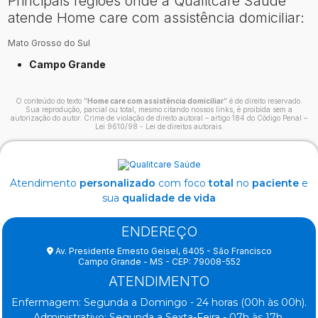
Principais regiões onde a Qualitcare Saúde
atende Home care com assistência domiciliar:
Mato Grosso do Sul
Campo Grande
O conteúdo do texto "
Home care com assistência domiciliar
" é de direito reservado.
Sua reprodução, parcial ou total, mesmo citando nossos links, é proibida sem a
autorização do autor. Crime de violação de direito autoral – artigo 184 do Código Penal –
Lei 9610/98 - Lei de direitos autorais
.
Atendimento
personalizado
com foco
total
no
paciente
e
sua
qualidade de vida
ENDEREÇO
Av. Presidente Ernesto Geisel, 6405 - São Francisco
Campo Grande - MS - CEP: 79008-552
ATENDIMENTO
Enfermagem: Segunda a Domingo - 24 horas (00h às 00h).
Administrativo: Segunda a Sexta-Feira - 07h às 17h.