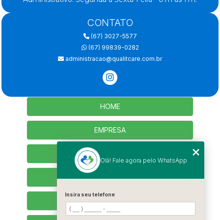
CONTATO
(67) 3027-5577
(67) 99839-0282
administracao@qualitcare.com.br
HOME
EMPRESA
SERVIÇOS
Olá! Fale agora pelo WhatsApp
CONTATO
Insira seu telefone
SEJA PARCEIRO