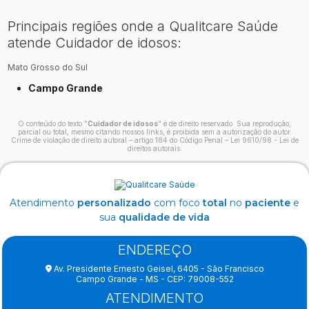
Principais regiões onde a Qualitcare Saúde
atende Cuidador de idosos:
Mato Grosso do Sul
Campo Grande
O conteúdo do texto "
Cuidador de idosos
" é de direito reservado. Sua reprodução,
parcial ou total, mesmo citando nossos links, é proibida sem a autorização do autor.
Crime de violação de direito autoral – artigo 184 do Código Penal –
Lei 9610/98 - Lei de
direitos autorais
.
Atendimento
personalizado
com foco
total
no
paciente
e
sua
qualidade de vida
ENDEREÇO
Av. Presidente Ernesto Geisel, 6405 - São Francisco
Campo Grande - MS - CEP: 79008-552
ATENDIMENTO